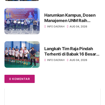
Tingkat Kabupaten Soppeng
Harumkan Kampus, Dosen
Manajemen UNM Raih
Peserta Terbaik ToT
INFO DAERAH
AUG 04, 2026
Kemendikti
Langkah Tim Raja Pindah
Terhenti di Babak 16 Besar
Kejuaraan Bulutangkis TSM
INFO DAERAH
AUG 04, 2026
TURARO CUP 2026
0 KOMENTAR