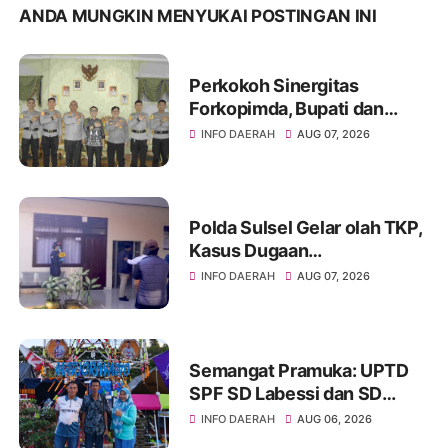
ANDA MUNGKIN MENYUKAI POSTINGAN INI
Perkokoh Sinergitas
Forkopimda, Bupati dan
Kapolres Soppeng Bahas
INFO DAERAH
AUG 07, 2026
Pembangunan serta
Keamanan Daerah
Polda Sulsel Gelar olah TKP,
Kasus Dugaan
Penganiayaan Rusman oleh
INFO DAERAH
AUG 07, 2026
Andi Farid Dipastikan Lanjut
Semangat Pramuka: UPTD
SPF SD Labessi dan SD
Paccora Wakili Kecamatan
INFO DAERAH
AUG 06, 2026
Marioriwawo di Perkemahan