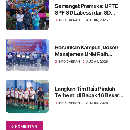
Semangat Pramuka: UPTD
SPF SD Labessi dan SD
Paccora Wakili Kecamatan
INFO DAERAH
AUG 06, 2026
Marioriwawo di Perkemahan
Tingkat Kabupaten Soppeng
Harumkan Kampus, Dosen
Manajemen UNM Raih
Peserta Terbaik ToT
INFO DAERAH
AUG 04, 2026
Kemendikti
Langkah Tim Raja Pindah
Terhenti di Babak 16 Besar
Kejuaraan Bulutangkis TSM
INFO DAERAH
AUG 04, 2026
TURARO CUP 2026
0 KOMENTAR