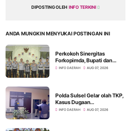
DIPOSTING OLEH
INFO TERKINI
ANDA MUNGKIN MENYUKAI POSTINGAN INI
Perkokoh Sinergitas
Forkopimda, Bupati dan
Kapolres Soppeng Bahas
INFO DAERAH
AUG 07, 2026
Pembangunan serta
Keamanan Daerah
Polda Sulsel Gelar olah TKP,
Kasus Dugaan
Penganiayaan Rusman oleh
INFO DAERAH
AUG 07, 2026
Andi Farid Dipastikan Lanjut