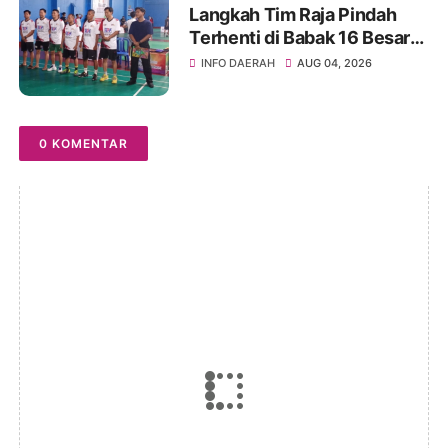
Langkah Tim Raja Pindah
Terhenti di Babak 16 Besar
Kejuaraan Bulutangkis TSM
INFO DAERAH
AUG 04, 2026
TURARO CUP 2026
0 KOMENTAR