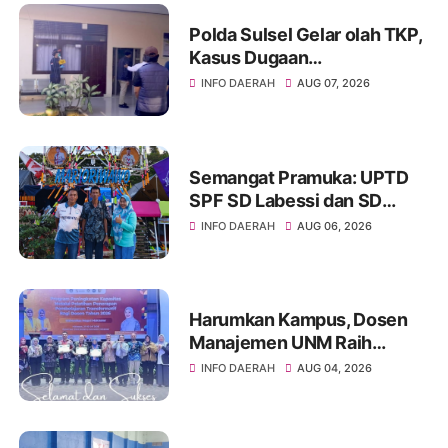
Polda Sulsel Gelar olah TKP,
Kasus Dugaan
Penganiayaan Rusman oleh
INFO DAERAH
AUG 07, 2026
Andi Farid Dipastikan Lanjut
Semangat Pramuka: UPTD
SPF SD Labessi dan SD
Paccora Wakili Kecamatan
INFO DAERAH
AUG 06, 2026
Marioriwawo di Perkemahan
Tingkat Kabupaten Soppeng
Harumkan Kampus, Dosen
Manajemen UNM Raih
Peserta Terbaik ToT
INFO DAERAH
AUG 04, 2026
Kemendikti