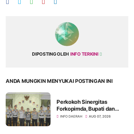
DIPOSTING OLEH
INFO TERKINI
ANDA MUNGKIN MENYUKAI POSTINGAN INI
Perkokoh Sinergitas
Forkopimda, Bupati dan
Kapolres Soppeng Bahas
INFO DAERAH
AUG 07, 2026
Pembangunan serta
Keamanan Daerah