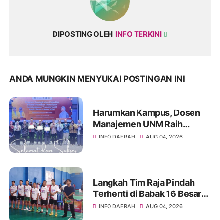
DIPOSTING OLEH
INFO TERKINI
ANDA MUNGKIN MENYUKAI POSTINGAN INI
Harumkan Kampus, Dosen
Manajemen UNM Raih
Peserta Terbaik ToT
INFO DAERAH
AUG 04, 2026
Kemendikti
Langkah Tim Raja Pindah
Terhenti di Babak 16 Besar
Kejuaraan Bulutangkis TSM
INFO DAERAH
AUG 04, 2026
TURARO CUP 2026