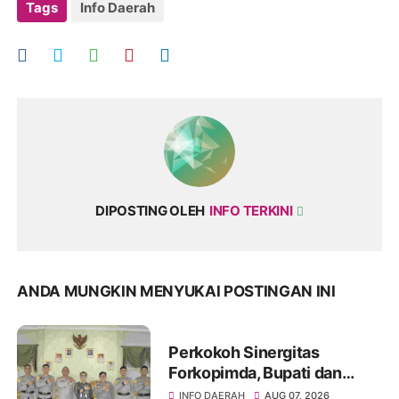
Tags
Info Daerah
DIPOSTING OLEH
INFO TERKINI
ANDA MUNGKIN MENYUKAI POSTINGAN INI
Perkokoh Sinergitas
Forkopimda, Bupati dan
Kapolres Soppeng Bahas
INFO DAERAH
AUG 07, 2026