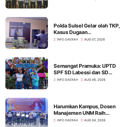
Pembangunan serta
Keamanan Daerah
Polda Sulsel Gelar olah TKP,
Kasus Dugaan
Penganiayaan Rusman oleh
INFO DAERAH
AUG 07, 2026
Andi Farid Dipastikan Lanjut
Semangat Pramuka: UPTD
SPF SD Labessi dan SD
Paccora Wakili Kecamatan
INFO DAERAH
AUG 06, 2026
Marioriwawo di Perkemahan
Tingkat Kabupaten Soppeng
Harumkan Kampus, Dosen
Manajemen UNM Raih
Peserta Terbaik ToT
INFO DAERAH
AUG 04, 2026
Kemendikti