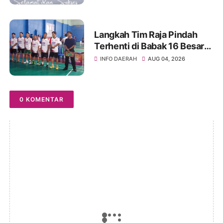
Langkah Tim Raja Pindah
Terhenti di Babak 16 Besar
Kejuaraan Bulutangkis TSM
INFO DAERAH
AUG 04, 2026
TURARO CUP 2026
0 KOMENTAR