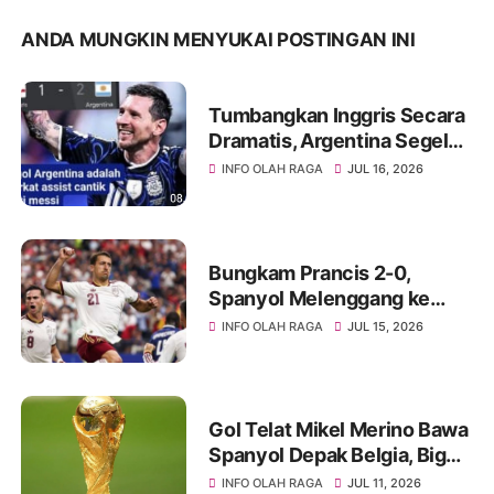
ANDA MUNGKIN MENYUKAI POSTINGAN INI
Tumbangkan Inggris Secara
Dramatis, Argentina Segel
Tiket Final Piala Dunia 2026!
INFO OLAH RAGA
JUL 16, 2026
Bungkam Prancis 2-0,
Spanyol Melenggang ke
Final Piala Dunia 2026
INFO OLAH RAGA
JUL 15, 2026
Gol Telat Mikel Merino Bawa
Spanyol Depak Belgia, Big
Match Kontra Prancis
INFO OLAH RAGA
JUL 11, 2026