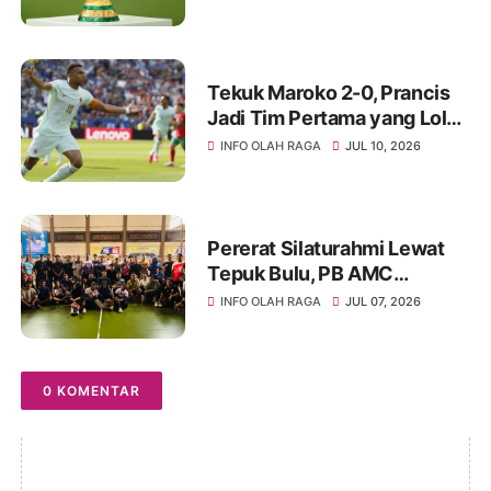
Menanti di Semifinal
Tekuk Maroko 2-0, Prancis
Jadi Tim Pertama yang Lolos
ke Semifinal Piala Dunia
INFO OLAH RAGA
JUL 10, 2026
2026
Pererat Silaturahmi Lewat
Tepuk Bulu, PB AMC
Makassar Jamu PB Ahbab
INFO OLAH RAGA
JUL 07, 2026
Pangkep di GOR Bulog
0 KOMENTAR