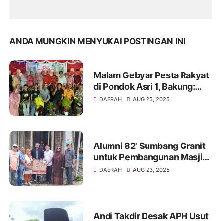
ANDA MUNGKIN MENYUKAI POSTINGAN INI
Malam Gebyar Pesta Rakyat
di Pondok Asri 1, Bakung:
Ajang Silaturahmi dan
DAERAH
AUG 25, 2025
Hiburan
Alumni 82' Sumbang Granit
untuk Pembangunan Masjid
Al Haq IKA SMAN 200/1
DAERAH
AUG 23, 2025
Soppeng
Andi Takdir Desak APH Usut