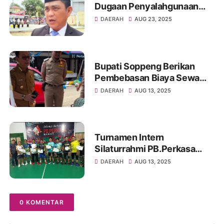
Dugaan Penyalahgunaan
Aset Negara di Soppeng
DAERAH
AUG 23, 2025
Bupati Soppeng Berikan
Pembebasan Biaya Sewa
Kios untuk Pedagang Kecil
DAERAH
AUG 13, 2025
Turnamen Intern
Silaturrahmi PB.Perkasa
2025 Berakhir, Taufik-Faiz
DAERAH
AUG 13, 2025
dan H.Ichex-Yudi Jadi Juara
0 KOMENTAR