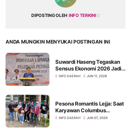
DIPOSTING OLEH
INFO TERKINI
ANDA MUNGKIN MENYUKAI POSTINGAN INI
Suwardi Haseng Tegaskan
Sensus Ekonomi 2026 Jadi
Basis Pembangunan
INFO DAERAH
JUN 11, 2026
Soppeng
Pesona Romantis Lejja: Saat
Karyawan Columbus
Soppeng Menenun
INFO DAERAH
JUN 07, 2026
Kebersamaan di Tengah
Hangatnya Sumber Mata Air