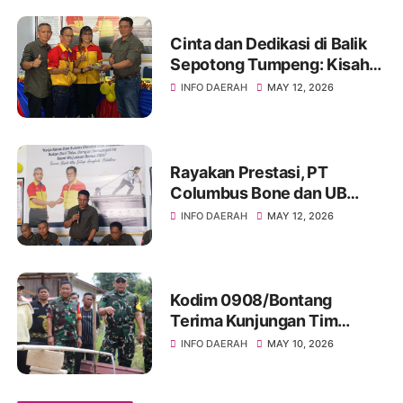
Cinta dan Dedikasi di Balik
Sepotong Tumpeng: Kisah
Manis Columbus Soppeng &
INFO DAERAH
MAY 12, 2026
Tator di Bone
Rayakan Prestasi, PT
Columbus Bone dan UB
Parepare Bagikan Bonus
INFO DAERAH
MAY 12, 2026
Tahunan 2024: "Sukses
Dimulai dari Tindakan!"
Kodim 0908/Bontang
Terima Kunjungan Tim
Wasev TMMD Ke-128 Tahun
INFO DAERAH
MAY 10, 2026
2026