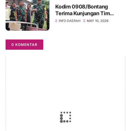
Kodim 0908/Bontang
Terima Kunjungan Tim
Wasev TMMD Ke-128 Tahun
INFO DAERAH
MAY 10, 2026
2026
0 KOMENTAR