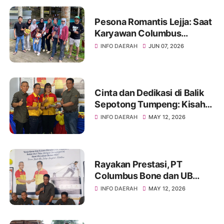
Pesona Romantis Lejja: Saat
Karyawan Columbus
Soppeng Menenun
INFO DAERAH
JUN 07, 2026
Kebersamaan di Tengah
Hangatnya Sumber Mata Air
Cinta dan Dedikasi di Balik
Sepotong Tumpeng: Kisah
Manis Columbus Soppeng &
INFO DAERAH
MAY 12, 2026
Tator di Bone
Rayakan Prestasi, PT
Columbus Bone dan UB
Parepare Bagikan Bonus
INFO DAERAH
MAY 12, 2026
Tahunan 2024: "Sukses
Dimulai dari Tindakan!"