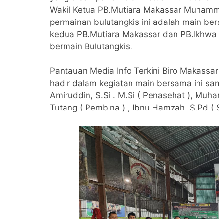
Wakil Ketua PB.Mutiara Makassar Muham
permainan bulutangkis ini adalah main ber
kedua PB.Mutiara Makassar dan PB.Ikhwa R
bermain Bulutangkis.
Pantauan Media Info Terkini Biro Makas
hadir dalam kegiatan main bersama ini samb
Amiruddin, S.Si . M.Si ( Penasehat ), Muha
Tutang ( Pembina ) , Ibnu Hamzah. S.Pd ( S