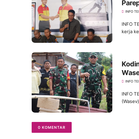
Pare
"Suks
INFO TE
INFO TE
kerja k
Kodi
Wase
INFO TE
INFO T
(Wasev)
0 KOMENTAR