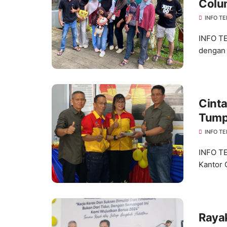
Colu
di T
INFO TE
INFO TE
dengan 
Cinta
Tump
Tator
INFO TE
INFO TE
Kantor 
Raya