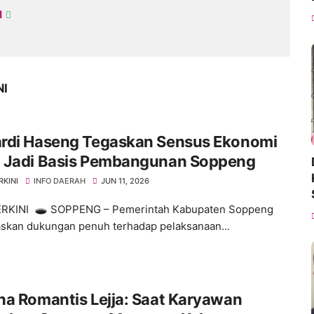
I
NI
rdi Haseng Tegaskan Sensus Ekonomi
 Jadi Basis Pembangunan Soppeng
RKINI
INFO DAERAH
JUN 11, 2026
ERKINI 🕳️ SOPPENG – Pemerintah Kabupaten Soppeng
kan dukungan penuh terhadap pelaksanaan...
a Romantis Lejja: Saat Karyawan