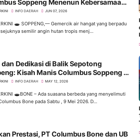
mbus Soppeng Menenun Kebersamaan
engah Hangatnya Sumber Mata Air
RKINI
INFO DAERAH
JUN 07, 2026
RKINI 🕳️ ​SOPPENG,— Gemercik air hangat yang berpadu
sejuknya semilir angin hutan tropis menj...
 dan Dedikasi di Balik Sepotong
eng: Kisah Manis Columbus Soppeng &
 di Bone
RKINI
INFO DAERAH
MAY 12, 2026
RKINI 🕳️​BONE – Ada suasana berbeda yang menyelimuti
Columbus Bone pada Sabtu , 9 Mei 2026. D...
kan Prestasi, PT Columbus Bone dan UB