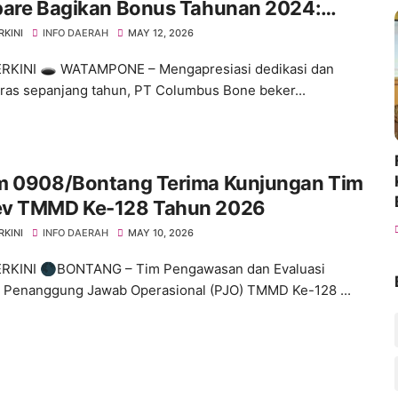
pare Bagikan Bonus Tahunan 2024:
es Dimulai dari Tindakan!"
RKINI
INFO DAERAH
MAY 12, 2026
RKINI 🕳️ ​WATAMPONE – Mengapresiasi dedikasi dan
eras sepanjang tahun, PT Columbus Bone beker...
m 0908/Bontang Terima Kunjungan Tim
v TMMD Ke-128 Tahun 2026
RKINI
INFO DAERAH
MAY 10, 2026
ERKINI 🌑BONTANG – Tim Pengawasan dan Evaluasi
 Penanggung Jawab Operasional (PJO) TMMD Ke-128 ...