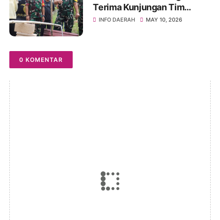
Terima Kunjungan Tim
Wasev TMMD Ke-128 Tahun
INFO DAERAH
MAY 10, 2026
2026
0 KOMENTAR