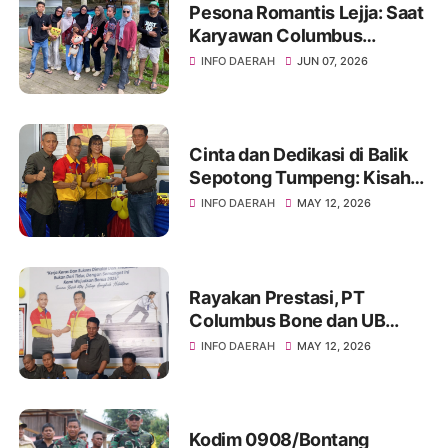
Pesona Romantis Lejja: Saat
Karyawan Columbus
Soppeng Menenun
INFO DAERAH
JUN 07, 2026
Kebersamaan di Tengah
Hangatnya Sumber Mata Air
Cinta dan Dedikasi di Balik
Sepotong Tumpeng: Kisah
Manis Columbus Soppeng &
INFO DAERAH
MAY 12, 2026
Tator di Bone
Rayakan Prestasi, PT
Columbus Bone dan UB
Parepare Bagikan Bonus
INFO DAERAH
MAY 12, 2026
Tahunan 2024: "Sukses
Dimulai dari Tindakan!"
Kodim 0908/Bontang