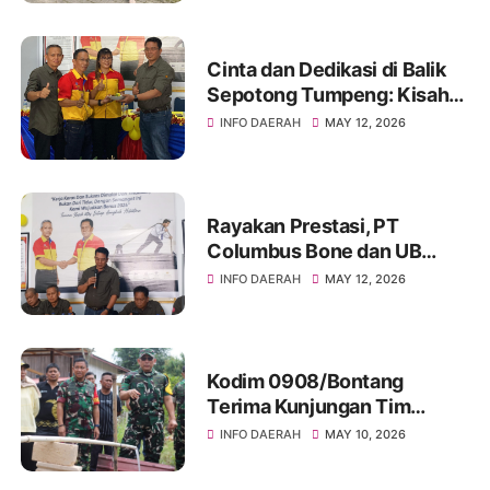
Hangatnya Sumber Mata Air
Cinta dan Dedikasi di Balik
Sepotong Tumpeng: Kisah
Manis Columbus Soppeng &
INFO DAERAH
MAY 12, 2026
Tator di Bone
Rayakan Prestasi, PT
Columbus Bone dan UB
Parepare Bagikan Bonus
INFO DAERAH
MAY 12, 2026
Tahunan 2024: "Sukses
Dimulai dari Tindakan!"
Kodim 0908/Bontang
Terima Kunjungan Tim
Wasev TMMD Ke-128 Tahun
INFO DAERAH
MAY 10, 2026
2026