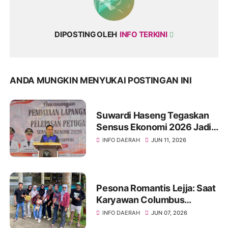
DIPOSTING OLEH
INFO TERKINI
ANDA MUNGKIN MENYUKAI POSTINGAN INI
Suwardi Haseng Tegaskan
Sensus Ekonomi 2026 Jadi
Basis Pembangunan
INFO DAERAH
JUN 11, 2026
Soppeng
Pesona Romantis Lejja: Saat
Karyawan Columbus
Soppeng Menenun
INFO DAERAH
JUN 07, 2026
Kebersamaan di Tengah