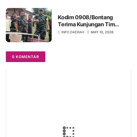
Dimulai dari Tindakan!"
Kodim 0908/Bontang
Terima Kunjungan Tim
Wasev TMMD Ke-128 Tahun
INFO DAERAH
MAY 10, 2026
2026
0 KOMENTAR