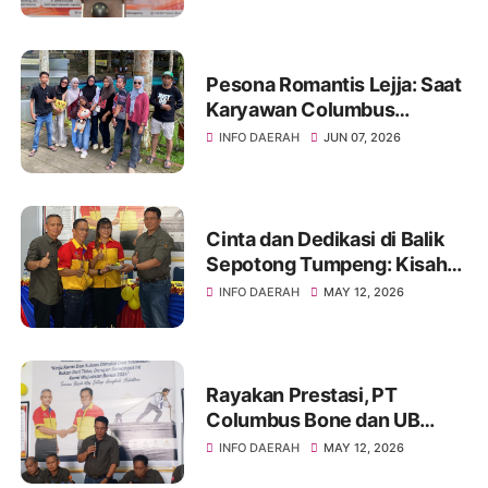
Soppeng
Pesona Romantis Lejja: Saat
Karyawan Columbus
Soppeng Menenun
INFO DAERAH
JUN 07, 2026
Kebersamaan di Tengah
Hangatnya Sumber Mata Air
Cinta dan Dedikasi di Balik
Sepotong Tumpeng: Kisah
Manis Columbus Soppeng &
INFO DAERAH
MAY 12, 2026
Tator di Bone
Rayakan Prestasi, PT
Columbus Bone dan UB
Parepare Bagikan Bonus
INFO DAERAH
MAY 12, 2026
Tahunan 2024: "Sukses