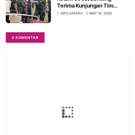
Terima Kunjungan Tim
Wasev TMMD Ke-128 Tahun
INFO DAERAH
MAY 10, 2026
2026
0 KOMENTAR