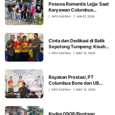
Pesona Romantis Lejja: Saat
Karyawan Columbus
Soppeng Menenun
INFO DAERAH
JUN 07, 2026
Kebersamaan di Tengah
Hangatnya Sumber Mata Air
Cinta dan Dedikasi di Balik
Sepotong Tumpeng: Kisah
Manis Columbus Soppeng &
INFO DAERAH
MAY 12, 2026
Tator di Bone
Rayakan Prestasi, PT
Columbus Bone dan UB
Parepare Bagikan Bonus
INFO DAERAH
MAY 12, 2026
Tahunan 2024: "Sukses
Dimulai dari Tindakan!"
Kodim 0908/Bontang