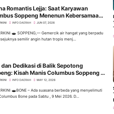
a Romantis Lejja: Saat Karyawan
mbus Soppeng Menenun Kebersamaan
engah Hangatnya Sumber Mata Air
RKINI
INFO DAERAH
JUN 07, 2026
RKINI 🕳️ ​SOPPENG,— Gemercik air hangat yang berpadu
sejuknya semilir angin hutan tropis menj...
 dan Dedikasi di Balik Sepotong
eng: Kisah Manis Columbus Soppeng &
 di Bone
RKINI
INFO DAERAH
MAY 12, 2026
RKINI 🕳️​BONE – Ada suasana berbeda yang menyelimuti
Columbus Bone pada Sabtu , 9 Mei 2026. D...