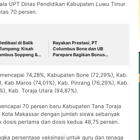
ala UPT Dinas Pendidikan Kabupaten Luwu Timur
atas 70 persen.
edikasi di Balik
Rayakan Prestasi, PT
Tumpeng: Kisah
Columbus Bone dan UB
umbus Soppeng &
Parepare Bagikan Bonus
one
Tahunan 2024: "Sukses
Dimulai dari Tindakan!"
 mencapai 74,28%, Kabupaten Bone (72,29%), Kab.
, Kab Maros (74,01%), Kab. Pinrang (76,29%), Kab.
%), Kab. Toraja Utara (94,87%).
mencapai 70 persen baru Kabupaten Tana Toraja
k Kota Makassar dengan jumlah siswa sebanyak
k dosis pertama dan dosis kedua 48,75 persen.
ngka persentase vaksinasi untuk guru dan tenaga