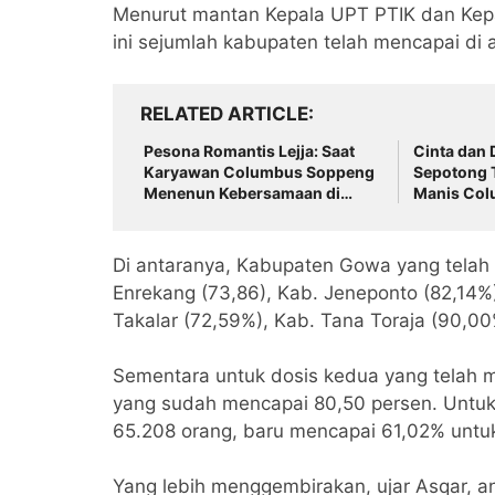
Menurut mantan Kepala UPT PTIK dan Kep
ini sejumlah kabupaten telah mencapai di 
RELATED ARTICLE
Pesona Romantis Lejja: Saat
Cinta dan D
Karyawan Columbus Soppeng
Sepotong 
Menenun Kebersamaan di
Manis Col
Tengah Hangatnya Sumber
Tator di B
Mata Air
Di antaranya, Kabupaten Gowa yang telah
Enrekang (73,86), Kab. Jeneponto (82,14%)
Takalar (72,59%), Kab. Tana Toraja (90,00
Sementara untuk dosis kedua yang telah 
yang sudah mencapai 80,50 persen. Untu
65.208 orang, baru mencapai 61,02% untu
Yang lebih menggembirakan, ujar Asqar, a