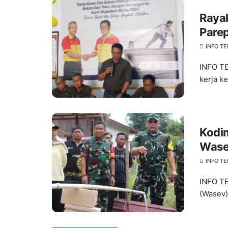
Raya
Pare
"Suks
INFO TE
INFO TE
kerja k
Kodi
Wase
INFO TE
INFO T
(Wasev)