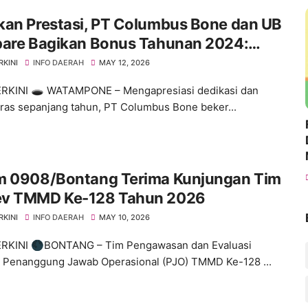
kan Prestasi, PT Columbus Bone dan UB
pare Bagikan Bonus Tahunan 2024:
es Dimulai dari Tindakan!"
RKINI
INFO DAERAH
MAY 12, 2026
RKINI 🕳️ ​WATAMPONE – Mengapresiasi dedikasi dan
eras sepanjang tahun, PT Columbus Bone beker...
m 0908/Bontang Terima Kunjungan Tim
v TMMD Ke-128 Tahun 2026
RKINI
INFO DAERAH
MAY 10, 2026
ERKINI 🌑BONTANG – Tim Pengawasan dan Evaluasi
 Penanggung Jawab Operasional (PJO) TMMD Ke-128 ...