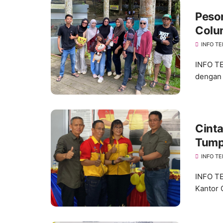
Peson
Colu
di T
INFO TE
INFO TE
dengan 
Cinta
Tump
Tator
INFO TE
INFO TE
Kantor 