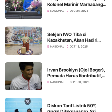
Kolonel Marinir Marhabang
Resmi Pimpin Resimen
NASIONAL
DEC 24, 2025
Artileri 2 Marinir
Sekjen IWO Tiba di
Kazakhstan, Akan Hadiri
Astana Think Thank Forum
NASIONAL
OCT 15, 2025
2025
Irvan Brooklyn (Ojol Bogor),
Pemuda Harus Kontributif,
Jangan Ikut Aksi Destruktif!
NASIONAL
SEPT 30, 2025
Diskon Tarif Listrik 50%
Gagal Dilaksanakan, Sri