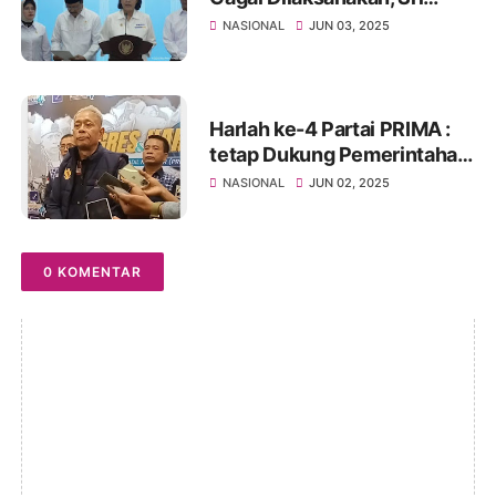
Mulyani Jelaskan Alasannya
NASIONAL
JUN 03, 2025
Harlah ke-4 Partai PRIMA :
tetap Dukung Pemerintahan
Prabowo-Gibran
NASIONAL
JUN 02, 2025
0 KOMENTAR