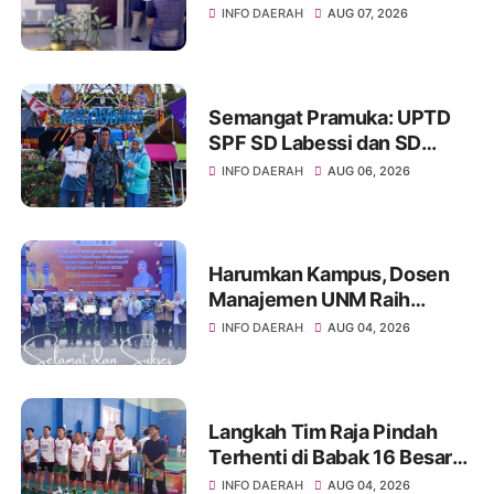
Penganiayaan Rusman oleh
INFO DAERAH
AUG 07, 2026
Andi Farid Dipastikan Lanjut
Semangat Pramuka: UPTD
SPF SD Labessi dan SD
Paccora Wakili Kecamatan
INFO DAERAH
AUG 06, 2026
Marioriwawo di Perkemahan
Tingkat Kabupaten Soppeng
Harumkan Kampus, Dosen
Manajemen UNM Raih
Peserta Terbaik ToT
INFO DAERAH
AUG 04, 2026
Kemendikti
Langkah Tim Raja Pindah
Terhenti di Babak 16 Besar
Kejuaraan Bulutangkis TSM
INFO DAERAH
AUG 04, 2026