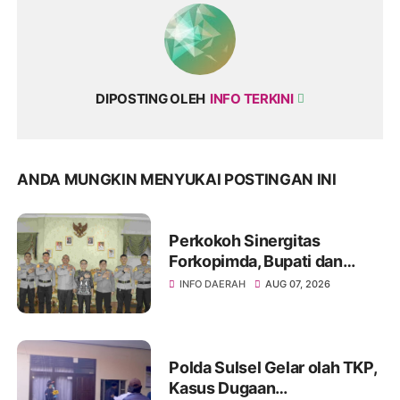
DIPOSTING OLEH
INFO TERKINI
ANDA MUNGKIN MENYUKAI POSTINGAN INI
Perkokoh Sinergitas
Forkopimda, Bupati dan
Kapolres Soppeng Bahas
INFO DAERAH
AUG 07, 2026
Pembangunan serta
Keamanan Daerah
Polda Sulsel Gelar olah TKP,
Kasus Dugaan