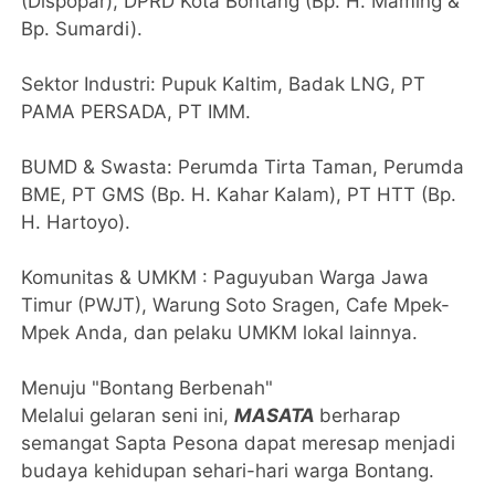
(Dispopar), DPRD Kota Bontang (Bp. H. Maming &
Bp. Sumardi).
​Sektor Industri: Pupuk Kaltim, Badak LNG, PT
PAMA PERSADA, PT IMM.
​BUMD & Swasta: Perumda Tirta Taman, Perumda
BME, PT GMS (Bp. H. Kahar Kalam), PT HTT (Bp.
H. Hartoyo).
​Komunitas & UMKM : Paguyuban Warga Jawa
Timur (PWJT), Warung Soto Sragen, Cafe Mpek-
Mpek Anda, dan pelaku UMKM lokal lainnya.
​Menuju "Bontang Berbenah"
​Melalui gelaran seni ini,
MASATA
berharap
semangat Sapta Pesona dapat meresap menjadi
budaya kehidupan sehari-hari warga Bontang.