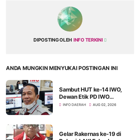
DIPOSTING OLEH
INFO TERKINI
ANDA MUNGKIN MENYUKAI POSTINGAN INI
Sambut HUT ke-14 IWO,
Dewan Etik PD IWO
Soppeng Tekankan
INFO DAERAH
AUG 02, 2026
Pentingnya Menjaga
Marwah Kode Etik dan
Profesionalisme
Gelar Rakernas ke-19 di