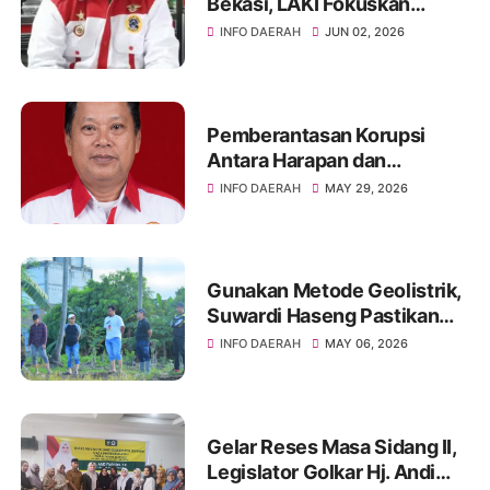
Bekasi, LAKI Fokuskan
Sinergitas Pengawasan
INFO DAERAH
JUN 02, 2026
Menuju Indonesia Emas
2045
Pemberantasan Korupsi
Antara Harapan dan
Kenyataan
INFO DAERAH
MAY 29, 2026
Gunakan Metode Geolistrik,
Suwardi Haseng Pastikan
Akurasi Titik Air untuk
INFO DAERAH
MAY 06, 2026
Program Listrik Masuk
Sawah
Gelar Reses Masa Sidang II,
Legislator Golkar Hj. Andi