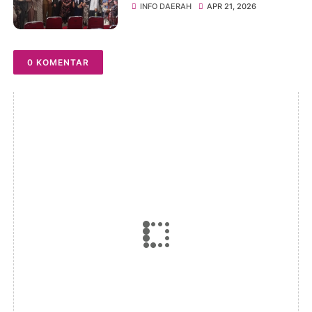
Wahda Komitmen
INFO DAERAH
APR 21, 2026
Perjuangkan Kesejahteraan
Warga Lalabata
0 KOMENTAR