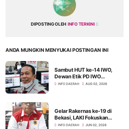
DIPOSTING OLEH
INFO TERKINI
ANDA MUNGKIN MENYUKAI POSTINGAN INI
Sambut HUT ke-14 IWO,
Dewan Etik PD IWO
Soppeng Tekankan
INFO DAERAH
AUG 02, 2026
Pentingnya Menjaga
Marwah Kode Etik dan
Profesionalisme
Gelar Rakernas ke-19 di
Bekasi, LAKI Fokuskan
Sinergitas Pengawasan
INFO DAERAH
JUN 02, 2026