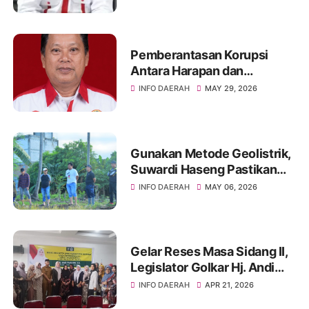
Menuju Indonesia Emas
2045
Pemberantasan Korupsi
Antara Harapan dan
Kenyataan
INFO DAERAH
MAY 29, 2026
Gunakan Metode Geolistrik,
Suwardi Haseng Pastikan
Akurasi Titik Air untuk
INFO DAERAH
MAY 06, 2026
Program Listrik Masuk
Sawah
Gelar Reses Masa Sidang II,
Legislator Golkar Hj. Andi
Wahda Komitmen
INFO DAERAH
APR 21, 2026
Perjuangkan Kesejahteraan