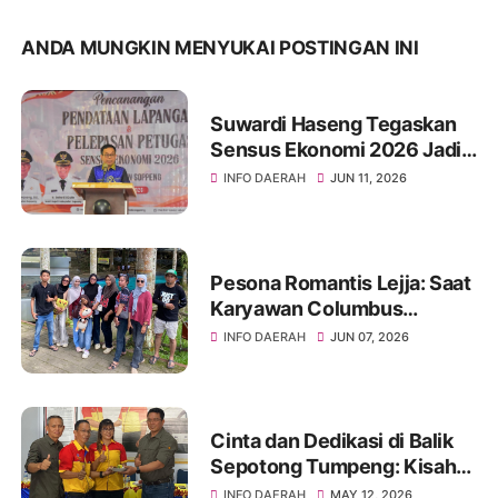
ANDA MUNGKIN MENYUKAI POSTINGAN INI
Suwardi Haseng Tegaskan
Sensus Ekonomi 2026 Jadi
Basis Pembangunan
INFO DAERAH
JUN 11, 2026
Soppeng
Pesona Romantis Lejja: Saat
Karyawan Columbus
Soppeng Menenun
INFO DAERAH
JUN 07, 2026
Kebersamaan di Tengah
Hangatnya Sumber Mata Air
Cinta dan Dedikasi di Balik
Sepotong Tumpeng: Kisah
Manis Columbus Soppeng &
INFO DAERAH
MAY 12, 2026