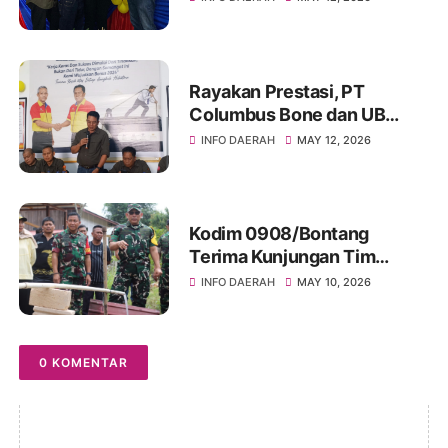
Tator di Bone
Rayakan Prestasi, PT
Columbus Bone dan UB
Parepare Bagikan Bonus
INFO DAERAH
MAY 12, 2026
Tahunan 2024: "Sukses
Dimulai dari Tindakan!"
Kodim 0908/Bontang
Terima Kunjungan Tim
Wasev TMMD Ke-128 Tahun
INFO DAERAH
MAY 10, 2026
2026
0 KOMENTAR