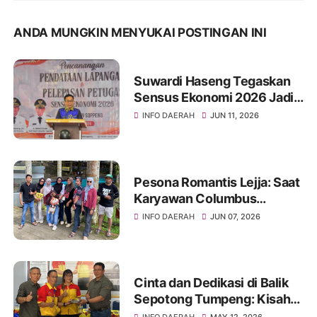
ANDA MUNGKIN MENYUKAI POSTINGAN INI
Suwardi Haseng Tegaskan
Sensus Ekonomi 2026 Jadi
Basis Pembangunan
INFO DAERAH
JUN 11, 2026
Soppeng
Pesona Romantis Lejja: Saat
Karyawan Columbus
Soppeng Menenun
INFO DAERAH
JUN 07, 2026
Kebersamaan di Tengah
Hangatnya Sumber Mata Air
Cinta dan Dedikasi di Balik
Sepotong Tumpeng: Kisah
Manis Columbus Soppeng &