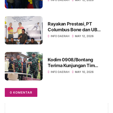
INFO DAERAH
MAY 12, 2026
Tator di Bone
Rayakan Prestasi, PT
Columbus Bone dan UB
Parepare Bagikan Bonus
INFO DAERAH
MAY 12, 2026
Tahunan 2024: "Sukses
Dimulai dari Tindakan!"
Kodim 0908/Bontang
Terima Kunjungan Tim
Wasev TMMD Ke-128 Tahun
INFO DAERAH
MAY 10, 2026
2026
0 KOMENTAR