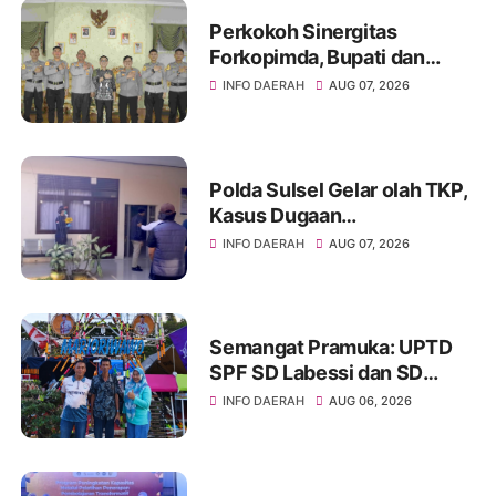
Perkokoh Sinergitas
Forkopimda, Bupati dan
Kapolres Soppeng Bahas
INFO DAERAH
AUG 07, 2026
Pembangunan serta
Keamanan Daerah
Polda Sulsel Gelar olah TKP,
Kasus Dugaan
Penganiayaan Rusman oleh
INFO DAERAH
AUG 07, 2026
Andi Farid Dipastikan Lanjut
Semangat Pramuka: UPTD
SPF SD Labessi dan SD
Paccora Wakili Kecamatan
INFO DAERAH
AUG 06, 2026
Marioriwawo di Perkemahan
Tingkat Kabupaten Soppeng