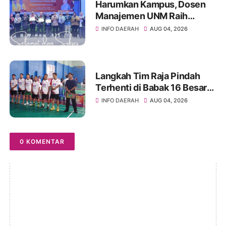
Harumkan Kampus, Dosen
Manajemen UNM Raih
Peserta Terbaik ToT
INFO DAERAH
AUG 04, 2026
Kemendikti
Langkah Tim Raja Pindah
Terhenti di Babak 16 Besar
Kejuaraan Bulutangkis TSM
INFO DAERAH
AUG 04, 2026
TURARO CUP 2026
0 KOMENTAR