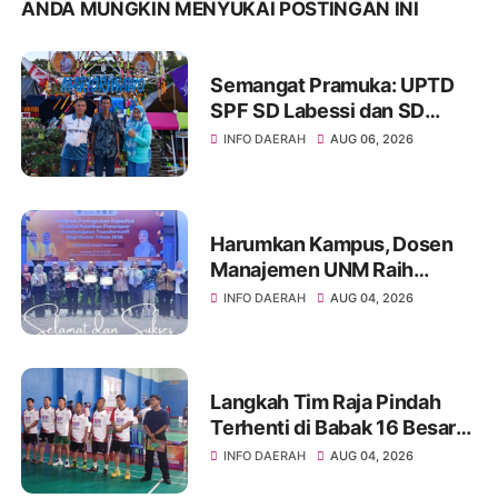
ANDA MUNGKIN MENYUKAI POSTINGAN INI
Semangat Pramuka: UPTD
SPF SD Labessi dan SD
Paccora Wakili Kecamatan
INFO DAERAH
AUG 06, 2026
Marioriwawo di Perkemahan
Tingkat Kabupaten Soppeng
Harumkan Kampus, Dosen
Manajemen UNM Raih
Peserta Terbaik ToT
INFO DAERAH
AUG 04, 2026
Kemendikti
Langkah Tim Raja Pindah
Terhenti di Babak 16 Besar
Kejuaraan Bulutangkis TSM
INFO DAERAH
AUG 04, 2026
TURARO CUP 2026