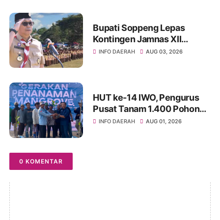
Bupati Soppeng Lepas
Kontingen Jamnas XII
Cibubur dan Buka
INFO DAERAH
AUG 03, 2026
Perkemahan Pramuka
HUT ke-14 IWO, Pengurus
Pusat Tanam 1.400 Pohon
Mangrove di Tanjung Pasir
INFO DAERAH
AUG 01, 2026
0 KOMENTAR