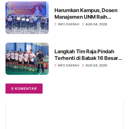
Harumkan Kampus, Dosen
Manajemen UNM Raih
Peserta Terbaik ToT
INFO DAERAH
AUG 04, 2026
Kemendikti
Langkah Tim Raja Pindah
Terhenti di Babak 16 Besar
Kejuaraan Bulutangkis TSM
INFO DAERAH
AUG 04, 2026
TURARO CUP 2026
0 KOMENTAR