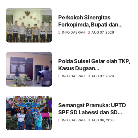
Perkokoh Sinergitas
Forkopimda, Bupati dan
Kapolres Soppeng Bahas
INFO DAERAH
AUG 07, 2026
Pembangunan serta
Keamanan Daerah
Polda Sulsel Gelar olah TKP,
Kasus Dugaan
Penganiayaan Rusman oleh
INFO DAERAH
AUG 07, 2026
Andi Farid Dipastikan Lanjut
Semangat Pramuka: UPTD
SPF SD Labessi dan SD
Paccora Wakili Kecamatan
INFO DAERAH
AUG 06, 2026
Marioriwawo di Perkemahan
Tingkat Kabupaten Soppeng