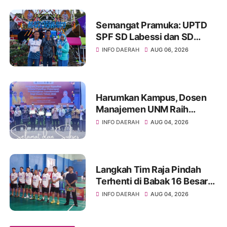
Semangat Pramuka: UPTD
SPF SD Labessi dan SD
Paccora Wakili Kecamatan
INFO DAERAH
AUG 06, 2026
Marioriwawo di Perkemahan
Tingkat Kabupaten Soppeng
Harumkan Kampus, Dosen
Manajemen UNM Raih
Peserta Terbaik ToT
INFO DAERAH
AUG 04, 2026
Kemendikti
Langkah Tim Raja Pindah
Terhenti di Babak 16 Besar
Kejuaraan Bulutangkis TSM
INFO DAERAH
AUG 04, 2026
TURARO CUP 2026