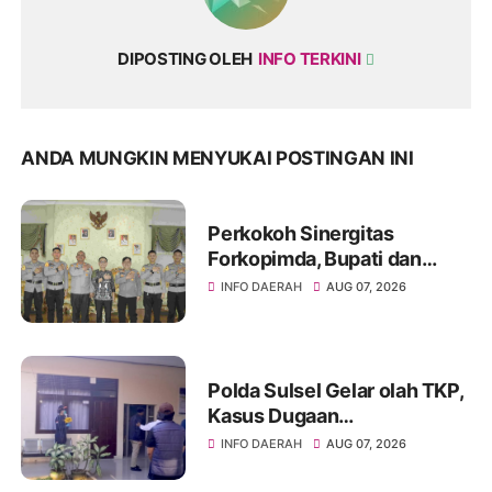
DIPOSTING OLEH
INFO TERKINI
ANDA MUNGKIN MENYUKAI POSTINGAN INI
Perkokoh Sinergitas
Forkopimda, Bupati dan
Kapolres Soppeng Bahas
INFO DAERAH
AUG 07, 2026
Pembangunan serta
Keamanan Daerah
Polda Sulsel Gelar olah TKP,
Kasus Dugaan
Penganiayaan Rusman oleh
INFO DAERAH
AUG 07, 2026
Andi Farid Dipastikan Lanjut