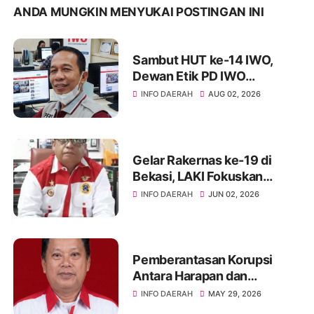
ANDA MUNGKIN MENYUKAI POSTINGAN INI
Sambut HUT ke-14 IWO,
Dewan Etik PD IWO
Soppeng Tekankan
INFO DAERAH
AUG 02, 2026
Pentingnya Menjaga
Marwah Kode Etik dan
Profesionalisme
Gelar Rakernas ke-19 di
Bekasi, LAKI Fokuskan
Sinergitas Pengawasan
INFO DAERAH
JUN 02, 2026
Menuju Indonesia Emas
2045
Pemberantasan Korupsi
Antara Harapan dan
Kenyataan
INFO DAERAH
MAY 29, 2026