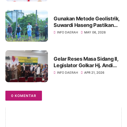
Gunakan Metode Geolistrik,
Suwardi Haseng Pastikan
Akurasi Titik Air untuk
INFO DAERAH
MAY 06, 2026
Program Listrik Masuk
Sawah
Gelar Reses Masa Sidang II,
Legislator Golkar Hj. Andi
Wahda Komitmen
INFO DAERAH
APR 21, 2026
Perjuangkan Kesejahteraan
Warga Lalabata
0 KOMENTAR