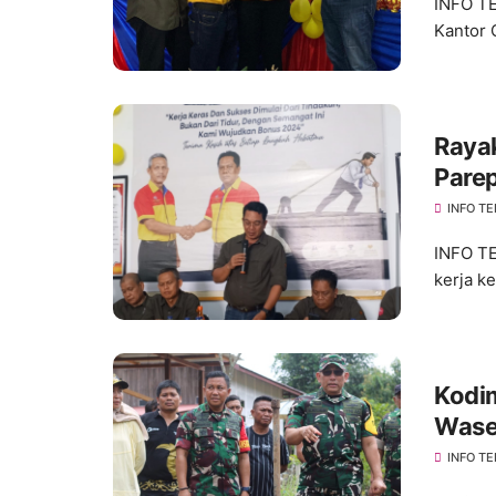
INFO TE
Kantor 
Raya
Pare
"Suks
INFO TE
INFO TE
kerja k
Kodi
Wase
INFO TE