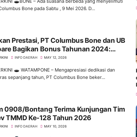
RKINI 🕳️​BONE – Ada suasana berbeda yang menyelimuti
Columbus Bone pada Sabtu , 9 Mei 2026. D...
kan Prestasi, PT Columbus Bone dan UB
pare Bagikan Bonus Tahunan 2024:
es Dimulai dari Tindakan!"
RKINI
INFO DAERAH
MAY 12, 2026
RKINI 🕳️ ​WATAMPONE – Mengapresiasi dedikasi dan
eras sepanjang tahun, PT Columbus Bone beker...
m 0908/Bontang Terima Kunjungan Tim
v TMMD Ke-128 Tahun 2026
RKINI
INFO DAERAH
MAY 10, 2026