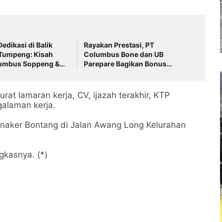
edikasi di Balik
Rayakan Prestasi, PT
Tumpeng: Kisah
Columbus Bone dan UB
umbus Soppeng &
Parepare Bagikan Bonus
one
Tahunan 2024: "Sukses
Dimulai dari Tindakan!"
rat lamaran kerja, CV, ijazah terakhir, KTP
galaman kerja.
isnaker Bontang di Jalan Awang Long Kelurahan
gkasnya. (*)