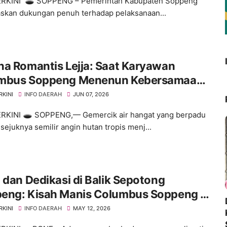
ERKINI 🕳️ SOPPENG – Pemerintah Kabupaten Soppeng
kan dukungan penuh terhadap pelaksanaan...
a Romantis Lejja: Saat Karyawan
mbus Soppeng Menenun Kebersamaan
engah Hangatnya Sumber Mata Air
RKINI
INFO DAERAH
JUN 07, 2026
RKINI 🕳️ ​SOPPENG,— Gemercik air hangat yang berpadu
sejuknya semilir angin hutan tropis menj...
 dan Dedikasi di Balik Sepotong
eng: Kisah Manis Columbus Soppeng &
 di Bone
RKINI
INFO DAERAH
MAY 12, 2026