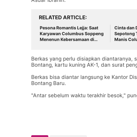
Asdar Ibrahin.
RELATED ARTICLE
Pesona Romantis Lejja: Saat
Cinta dan D
Karyawan Columbus Soppeng
Sepotong 
Menenun Kebersamaan di
Manis Col
Tengah Hangatnya Sumber
Tator di B
Mata Air
Berkas yang perlu disiapkan diantaranya, su
Bontang, kartu kuning AK-1, dan surat pen
Berkas bisa diantar langsung ke Kantor D
Bontang Baru.
"Antar sebelum waktu terakhir besok," pun