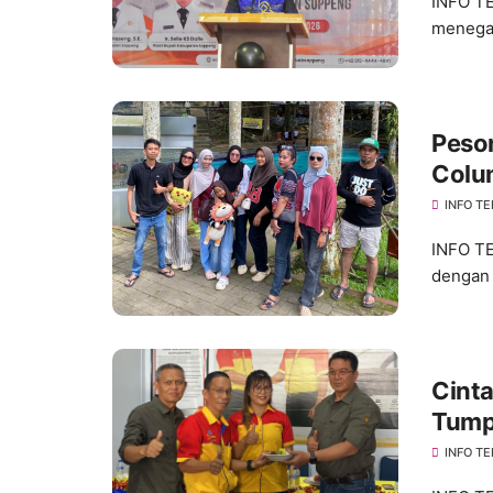
INFO T
menegas
Peson
Colu
di T
INFO TE
INFO TE
dengan 
Cinta
Tump
Tator
INFO TE