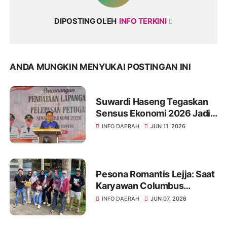
DIPOSTING OLEH
INFO TERKINI
ANDA MUNGKIN MENYUKAI POSTINGAN INI
Suwardi Haseng Tegaskan
Sensus Ekonomi 2026 Jadi
Basis Pembangunan
INFO DAERAH
JUN 11, 2026
Soppeng
Pesona Romantis Lejja: Saat
Karyawan Columbus
Soppeng Menenun
INFO DAERAH
JUN 07, 2026
Kebersamaan di Tengah
Hangatnya Sumber Mata Air