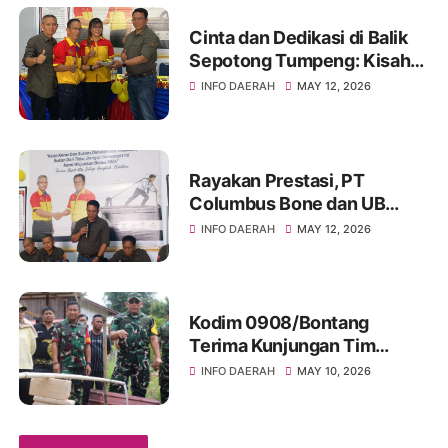
Cinta dan Dedikasi di Balik
Sepotong Tumpeng: Kisah
Manis Columbus Soppeng &
INFO DAERAH
MAY 12, 2026
Tator di Bone
Rayakan Prestasi, PT
Columbus Bone dan UB
Parepare Bagikan Bonus
INFO DAERAH
MAY 12, 2026
Tahunan 2024: "Sukses
Dimulai dari Tindakan!"
Kodim 0908/Bontang
Terima Kunjungan Tim
Wasev TMMD Ke-128 Tahun
INFO DAERAH
MAY 10, 2026
2026