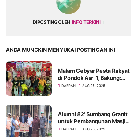
DIPOSTING OLEH
INFO TERKINI
ANDA MUNGKIN MENYUKAI POSTINGAN INI
Malam Gebyar Pesta Rakyat
di Pondok Asri 1, Bakung:
Ajang Silaturahmi dan
DAERAH
AUG 25, 2025
Hiburan
Alumni 82' Sumbang Granit
untuk Pembangunan Masjid
Al Haq IKA SMAN 200/1
DAERAH
AUG 23, 2025
Soppeng