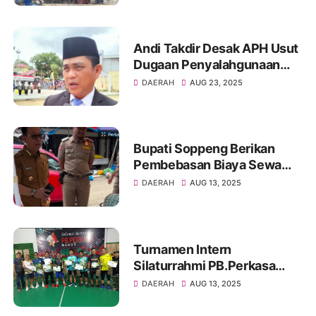
Andi Takdir Desak APH Usut
Dugaan Penyalahgunaan
Aset Negara di Soppeng
DAERAH
AUG 23, 2025
Bupati Soppeng Berikan
Pembebasan Biaya Sewa
Kios untuk Pedagang Kecil
DAERAH
AUG 13, 2025
Turnamen Intern
Silaturrahmi PB.Perkasa
2025 Berakhir, Taufik-Faiz
DAERAH
AUG 13, 2025
dan H.Ichex-Yudi Jadi Juara