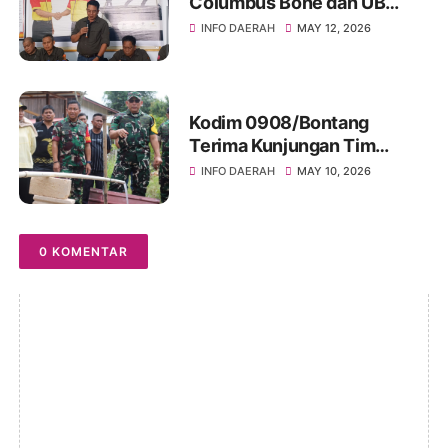
Columbus Bone dan UB
Parepare Bagikan Bonus
INFO DAERAH
MAY 12, 2026
Tahunan 2024: "Sukses
Dimulai dari Tindakan!"
Kodim 0908/Bontang
Terima Kunjungan Tim
Wasev TMMD Ke-128 Tahun
INFO DAERAH
MAY 10, 2026
2026
0 KOMENTAR