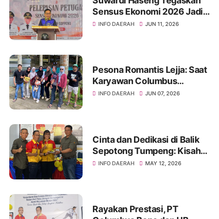
Suwardi Haseng Tegaskan
Sensus Ekonomi 2026 Jadi
Basis Pembangunan
INFO DAERAH
JUN 11, 2026
Soppeng
Pesona Romantis Lejja: Saat
Karyawan Columbus
Soppeng Menenun
INFO DAERAH
JUN 07, 2026
Kebersamaan di Tengah
Hangatnya Sumber Mata Air
Cinta dan Dedikasi di Balik
Sepotong Tumpeng: Kisah
Manis Columbus Soppeng &
INFO DAERAH
MAY 12, 2026
Tator di Bone
Rayakan Prestasi, PT