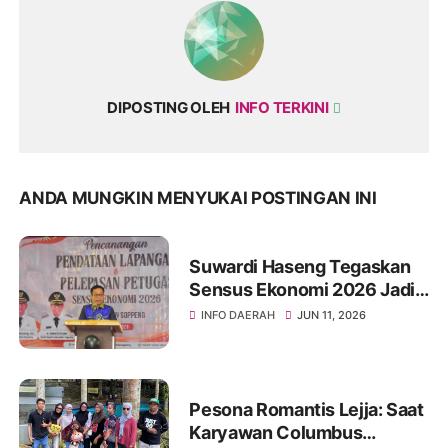
DIPOSTING OLEH
INFO TERKINI
ANDA MUNGKIN MENYUKAI POSTINGAN INI
Suwardi Haseng Tegaskan
Sensus Ekonomi 2026 Jadi
Basis Pembangunan
INFO DAERAH
JUN 11, 2026
Soppeng
Pesona Romantis Lejja: Saat
Karyawan Columbus