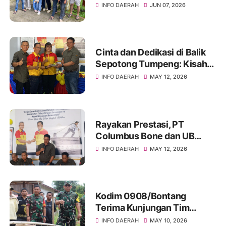
Soppeng Menenun
INFO DAERAH
JUN 07, 2026
Kebersamaan di Tengah
Hangatnya Sumber Mata Air
Cinta dan Dedikasi di Balik
Sepotong Tumpeng: Kisah
Manis Columbus Soppeng &
INFO DAERAH
MAY 12, 2026
Tator di Bone
Rayakan Prestasi, PT
Columbus Bone dan UB
Parepare Bagikan Bonus
INFO DAERAH
MAY 12, 2026
Tahunan 2024: "Sukses
Dimulai dari Tindakan!"
Kodim 0908/Bontang
Terima Kunjungan Tim
Wasev TMMD Ke-128 Tahun
INFO DAERAH
MAY 10, 2026