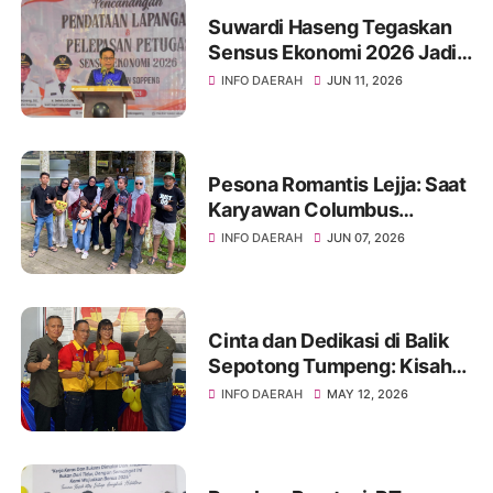
Suwardi Haseng Tegaskan
Sensus Ekonomi 2026 Jadi
Basis Pembangunan
INFO DAERAH
JUN 11, 2026
Soppeng
Pesona Romantis Lejja: Saat
Karyawan Columbus
Soppeng Menenun
INFO DAERAH
JUN 07, 2026
Kebersamaan di Tengah
Hangatnya Sumber Mata Air
Cinta dan Dedikasi di Balik
Sepotong Tumpeng: Kisah
Manis Columbus Soppeng &
INFO DAERAH
MAY 12, 2026
Tator di Bone