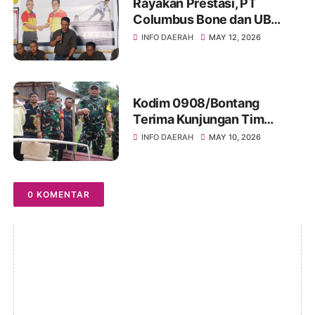
Rayakan Prestasi, PT
Columbus Bone dan UB
Parepare Bagikan Bonus
INFO DAERAH
MAY 12, 2026
Tahunan 2024: "Sukses
Dimulai dari Tindakan!"
Kodim 0908/Bontang
Terima Kunjungan Tim
Wasev TMMD Ke-128 Tahun
INFO DAERAH
MAY 10, 2026
2026
0 KOMENTAR