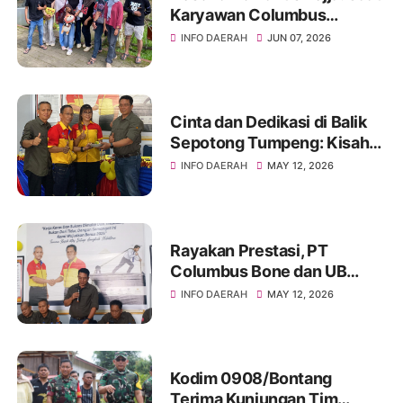
Karyawan Columbus
Soppeng Menenun
INFO DAERAH
JUN 07, 2026
Kebersamaan di Tengah
Hangatnya Sumber Mata Air
Cinta dan Dedikasi di Balik
Sepotong Tumpeng: Kisah
Manis Columbus Soppeng &
INFO DAERAH
MAY 12, 2026
Tator di Bone
Rayakan Prestasi, PT
Columbus Bone dan UB
Parepare Bagikan Bonus
INFO DAERAH
MAY 12, 2026
Tahunan 2024: "Sukses
Dimulai dari Tindakan!"
Kodim 0908/Bontang
Terima Kunjungan Tim