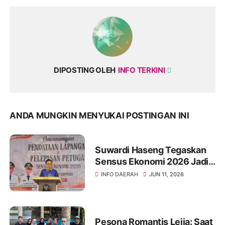
DIPOSTING OLEH
INFO TERKINI
ANDA MUNGKIN MENYUKAI POSTINGAN INI
Suwardi Haseng Tegaskan
Sensus Ekonomi 2026 Jadi
Basis Pembangunan
INFO DAERAH
JUN 11, 2026
Soppeng
Pesona Romantis Lejja: Saat