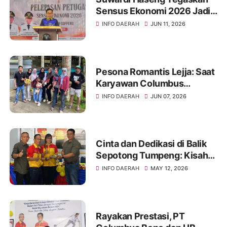
Sensus Ekonomi 2026 Jadi
Basis Pembangunan
INFO DAERAH
JUN 11, 2026
Soppeng
Pesona Romantis Lejja: Saat
Karyawan Columbus
Soppeng Menenun
INFO DAERAH
JUN 07, 2026
Kebersamaan di Tengah
Hangatnya Sumber Mata Air
Cinta dan Dedikasi di Balik
Sepotong Tumpeng: Kisah
Manis Columbus Soppeng &
INFO DAERAH
MAY 12, 2026
Tator di Bone
Rayakan Prestasi, PT