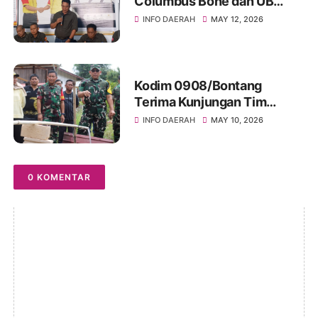
Columbus Bone dan UB
Parepare Bagikan Bonus
INFO DAERAH
MAY 12, 2026
Tahunan 2024: "Sukses
Dimulai dari Tindakan!"
Kodim 0908/Bontang
Terima Kunjungan Tim
Wasev TMMD Ke-128 Tahun
INFO DAERAH
MAY 10, 2026
2026
0 KOMENTAR