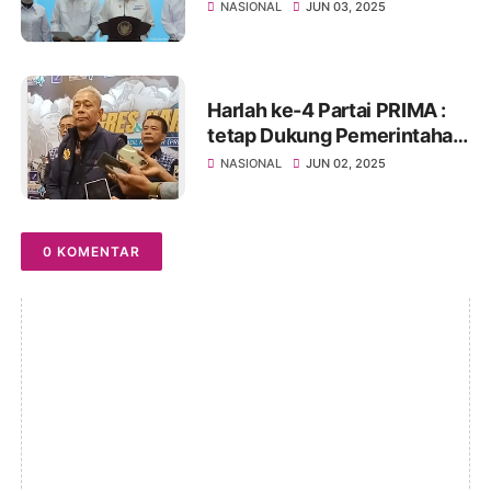
Mulyani Jelaskan Alasannya
NASIONAL
JUN 03, 2025
Harlah ke-4 Partai PRIMA :
tetap Dukung Pemerintahan
Prabowo-Gibran
NASIONAL
JUN 02, 2025
0 KOMENTAR