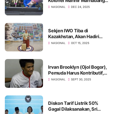
Kolonel Marinir Marhabang
Resmi Pimpin Resimen
NASIONAL
DEC 24, 2025
Artileri 2 Marinir
Sekjen IWO Tiba di
Kazakhstan, Akan Hadiri
Astana Think Thank Forum
NASIONAL
OCT 15, 2025
2025
Irvan Brooklyn (Ojol Bogor),
Pemuda Harus Kontributif,
Jangan Ikut Aksi Destruktif!
NASIONAL
SEPT 30, 2025
Diskon Tarif Listrik 50%
Gagal Dilaksanakan, Sri