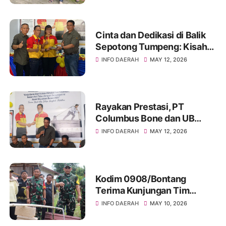
Hangatnya Sumber Mata Air
Cinta dan Dedikasi di Balik
Sepotong Tumpeng: Kisah
Manis Columbus Soppeng &
INFO DAERAH
MAY 12, 2026
Tator di Bone
Rayakan Prestasi, PT
Columbus Bone dan UB
Parepare Bagikan Bonus
INFO DAERAH
MAY 12, 2026
Tahunan 2024: "Sukses
Dimulai dari Tindakan!"
Kodim 0908/Bontang
Terima Kunjungan Tim
Wasev TMMD Ke-128 Tahun
INFO DAERAH
MAY 10, 2026
2026