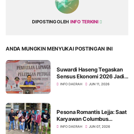
DIPOSTING OLEH
INFO TERKINI
ANDA MUNGKIN MENYUKAI POSTINGAN INI
Suwardi Haseng Tegaskan
Sensus Ekonomi 2026 Jadi
Basis Pembangunan
INFO DAERAH
JUN 11, 2026
Soppeng
Pesona Romantis Lejja: Saat
Karyawan Columbus
Soppeng Menenun
INFO DAERAH
JUN 07, 2026
Kebersamaan di Tengah