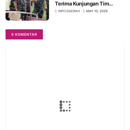
Terima Kunjungan Tim
Wasev TMMD Ke-128 Tahun
INFO DAERAH
MAY 10, 2026
2026
0 KOMENTAR