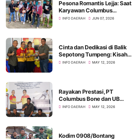
Pesona Romantis Lejja: Saat
Karyawan Columbus
Soppeng Menenun
INFO DAERAH
JUN 07, 2026
Kebersamaan di Tengah
Hangatnya Sumber Mata Air
Cinta dan Dedikasi di Balik
Sepotong Tumpeng: Kisah
Manis Columbus Soppeng &
INFO DAERAH
MAY 12, 2026
Tator di Bone
Rayakan Prestasi, PT
Columbus Bone dan UB
Parepare Bagikan Bonus
INFO DAERAH
MAY 12, 2026
Tahunan 2024: "Sukses
Dimulai dari Tindakan!"
Kodim 0908/Bontang