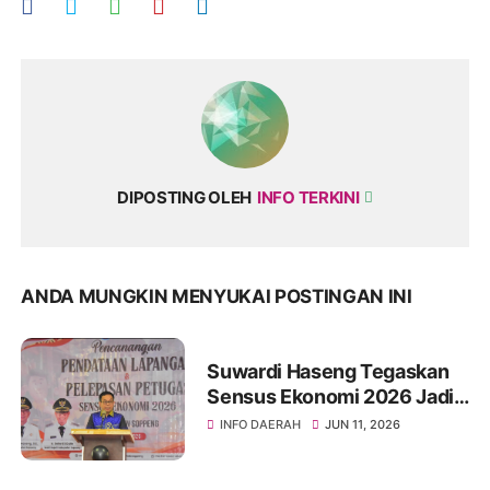
DIPOSTING OLEH
INFO TERKINI
ANDA MUNGKIN MENYUKAI POSTINGAN INI
Suwardi Haseng Tegaskan
Sensus Ekonomi 2026 Jadi
Basis Pembangunan
INFO DAERAH
JUN 11, 2026
Soppeng