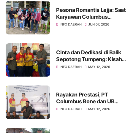
Pesona Romantis Lejja: Saat
Karyawan Columbus
Soppeng Menenun
INFO DAERAH
JUN 07, 2026
Kebersamaan di Tengah
Hangatnya Sumber Mata Air
Cinta dan Dedikasi di Balik
Sepotong Tumpeng: Kisah
Manis Columbus Soppeng &
INFO DAERAH
MAY 12, 2026
Tator di Bone
Rayakan Prestasi, PT
Columbus Bone dan UB
Parepare Bagikan Bonus
INFO DAERAH
MAY 12, 2026
Tahunan 2024: "Sukses
Dimulai dari Tindakan!"