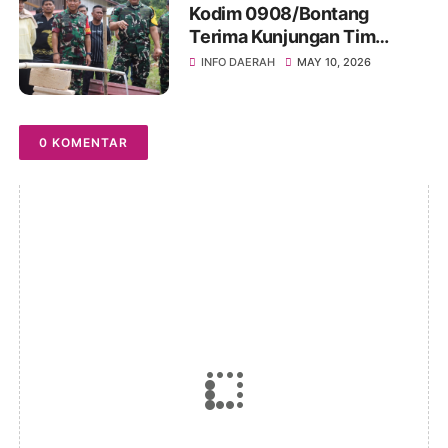
Kodim 0908/Bontang
Terima Kunjungan Tim
Wasev TMMD Ke-128 Tahun
INFO DAERAH
MAY 10, 2026
2026
0 KOMENTAR