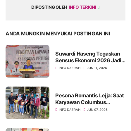
DIPOSTING OLEH
INFO TERKINI
ANDA MUNGKIN MENYUKAI POSTINGAN INI
Suwardi Haseng Tegaskan
Sensus Ekonomi 2026 Jadi
Basis Pembangunan
INFO DAERAH
JUN 11, 2026
Soppeng
Pesona Romantis Lejja: Saat
Karyawan Columbus
Soppeng Menenun
INFO DAERAH
JUN 07, 2026
Kebersamaan di Tengah
Hangatnya Sumber Mata Air