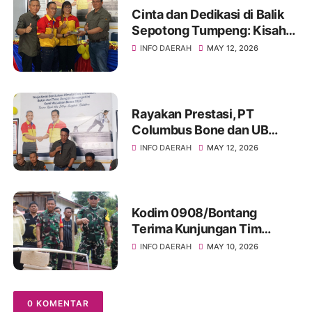
Cinta dan Dedikasi di Balik
Sepotong Tumpeng: Kisah
Manis Columbus Soppeng &
INFO DAERAH
MAY 12, 2026
Tator di Bone
Rayakan Prestasi, PT
Columbus Bone dan UB
Parepare Bagikan Bonus
INFO DAERAH
MAY 12, 2026
Tahunan 2024: "Sukses
Dimulai dari Tindakan!"
Kodim 0908/Bontang
Terima Kunjungan Tim
Wasev TMMD Ke-128 Tahun
INFO DAERAH
MAY 10, 2026
2026
0 KOMENTAR