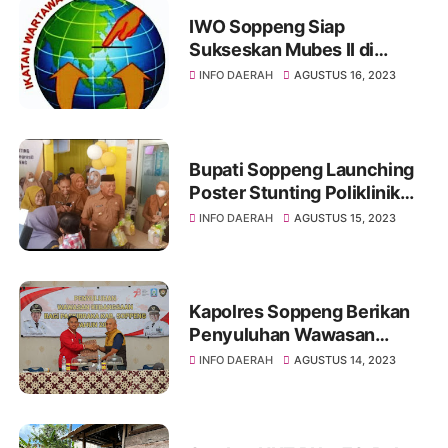
IWO Soppeng Siap
Sukseskan Mubes II di
Palembang
INFO DAERAH
AGUSTUS 16, 2023
Bupati Soppeng Launching
Poster Stunting Poliklinik
Terintegrasi
INFO DAERAH
AGUSTUS 15, 2023
Kapolres Soppeng Berikan
Penyuluhan Wawasan
Kebangsaan Pada
INFO DAERAH
AGUSTUS 14, 2023
Paskibraka