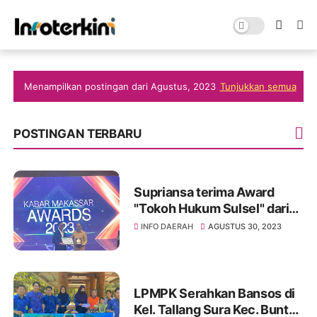
Menampilkan postingan dari Agustus, 2023
Tunjukkan semua
POSTINGAN TERBARU
Supriansa terima Award
"Tokoh Hukum Sulsel" dari
Kabarmakassar
INFO DAERAH
AGUSTUS 30, 2023
LPMPK Serahkan Bansos di
Kel. Tallang Sura Kec. Buntao