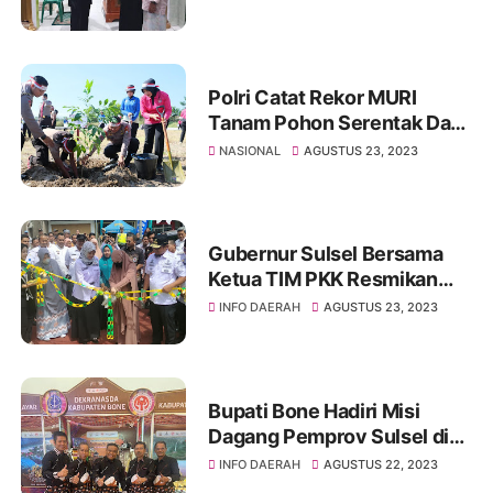
Soppeng Sampaikan Pesan
Penting
Polri Catat Rekor MURI
Tanam Pohon Serentak Dan
Terbanyak, Polda Sulsel
NASIONAL
AGUSTUS 23, 2023
Tanam 1.750 Pohon
Gubernur Sulsel Bersama
Ketua TIM PKK Resmikan
Jalan Kalenrung Dalam
INFO DAERAH
AGUSTUS 23, 2023
Bupati Bone Hadiri Misi
Dagang Pemprov Sulsel di
Kalimantan Timur
INFO DAERAH
AGUSTUS 22, 2023