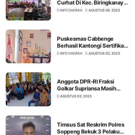
Curhat Di Kec. Biringkanaya,
Warga Keluhkan
INFO DAERAH
AGUSTUS 06, 2023
Pembusuran Dan Parkir Liar
Puskesmas Cabbenge
Berhasil Kantongi Sertifikat
Akreditasi Paripurna
INFO DAERAH
AGUSTUS 03, 2023
Anggota DPR-RI Fraksi
Golkar Supriansa Masih
Terbaik di Soppeng
AGUSTUS 03, 2023
Timsus Sat Reskrim Polres
Soppeng Bekuk 3 Pelaku