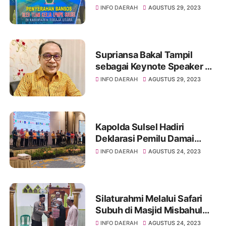
Toraja Utara
INFO DAERAH
AGUSTUS 29, 2023
Supriansa Bakal Tampil
sebagai Keynote Speaker di
Wisuda Unipol
INFO DAERAH
AGUSTUS 29, 2023
Kapolda Sulsel Hadiri
Deklarasi Pemilu Damai
2024 di Kota Makassar
INFO DAERAH
AGUSTUS 24, 2023
Silaturahmi Melalui Safari
Subuh di Masjid Misbahul
BTN Lawo, Kapolres
INFO DAERAH
AGUSTUS 24, 2023