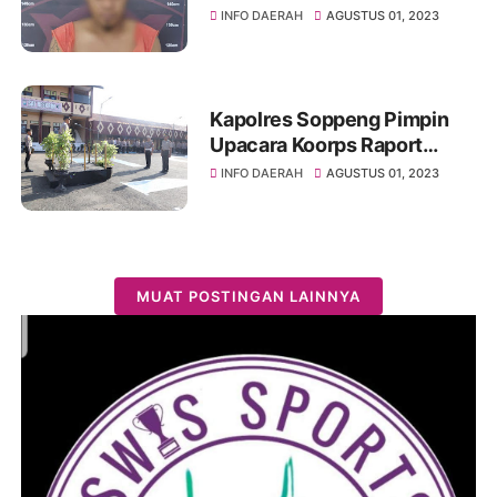
Curanmor
INFO DAERAH
AGUSTUS 01, 2023
Kapolres Soppeng Pimpin
Upacara Koorps Raport
Kenaikan Pangkat
INFO DAERAH
AGUSTUS 01, 2023
Pengabdian Personil TMT 01
Agustus
MUAT POSTINGAN LAINNYA