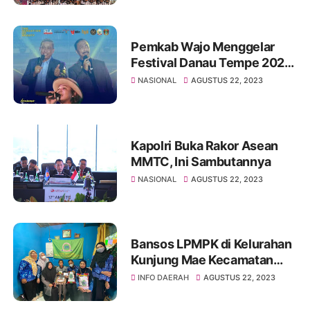
Pemkab Wajo Menggelar
Festival Danau Tempe 2023,
Diramaikan Artis Ibukota
NASIONAL
AGUSTUS 22, 2023
Zian Zigas
Kapolri Buka Rakor Asean
MMTC, Ini Sambutannya
NASIONAL
AGUSTUS 22, 2023
Bansos LPMPK di Kelurahan
Kunjung Mae Kecamatan
Mariso Makassar
INFO DAERAH
AGUSTUS 22, 2023