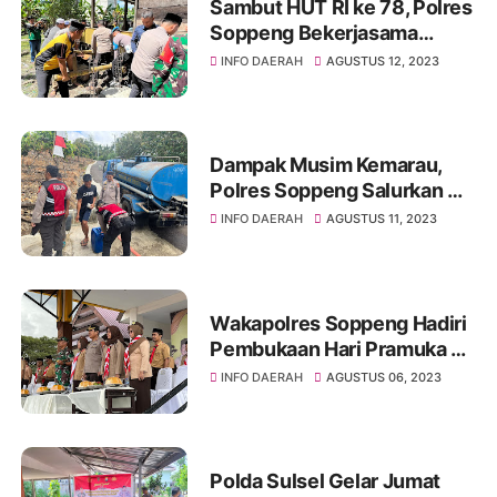
Sambut HUT RI ke 78, Polres
Soppeng Bekerjasama
Baznas Soppeng Bedah
INFO DAERAH
AGUSTUS 12, 2023
Rumah Panggung Warga
Tajuncu
Dampak Musim Kemarau,
Polres Soppeng Salurkan Air
Bersih Kepada Warga
INFO DAERAH
AGUSTUS 11, 2023
Wakapolres Soppeng Hadiri
Pembukaan Hari Pramuka ke
62 Kwartir Cabang Soppeng
INFO DAERAH
AGUSTUS 06, 2023
Polda Sulsel Gelar Jumat