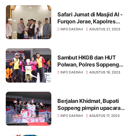
Safari Jumat di Masjid Al -
Furqon Jerae, Kapolres
Soppeng Imbau Jamaah
INFO DAERAH
AGUSTUS 21, 2023
Sambut Tahapan Pemilu
Dengan Bijak Bermedsos
Sambut HKGB dan HUT
Polwan, Polres Soppeng
Bersama Bhayangkari Gelar
INFO DAERAH
AGUSTUS 19, 2023
Olahraga Bersama dan Jalan
Santai
Berjalan Khidmat, Bupati
Soppeng pimpin upacara
HUT RI ke 78
INFO DAERAH
AGUSTUS 17, 2023