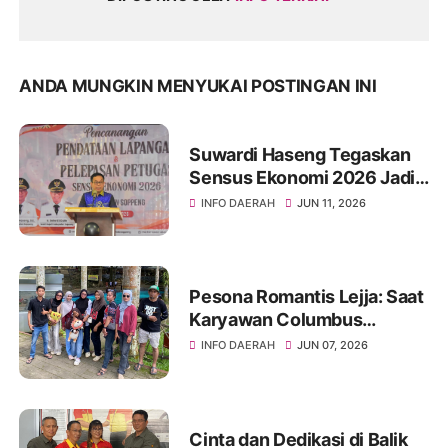
ANDA MUNGKIN MENYUKAI POSTINGAN INI
Suwardi Haseng Tegaskan
Sensus Ekonomi 2026 Jadi
Basis Pembangunan
INFO DAERAH
JUN 11, 2026
Soppeng
Pesona Romantis Lejja: Saat
Karyawan Columbus
Soppeng Menenun
INFO DAERAH
JUN 07, 2026
Kebersamaan di Tengah
Hangatnya Sumber Mata Air
Cinta dan Dedikasi di Balik