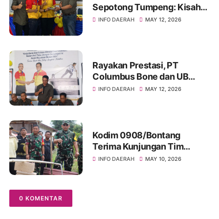
Sepotong Tumpeng: Kisah
Manis Columbus Soppeng &
INFO DAERAH
MAY 12, 2026
Tator di Bone
Rayakan Prestasi, PT
Columbus Bone dan UB
Parepare Bagikan Bonus
INFO DAERAH
MAY 12, 2026
Tahunan 2024: "Sukses
Dimulai dari Tindakan!"
Kodim 0908/Bontang
Terima Kunjungan Tim
Wasev TMMD Ke-128 Tahun
INFO DAERAH
MAY 10, 2026
2026
0 KOMENTAR