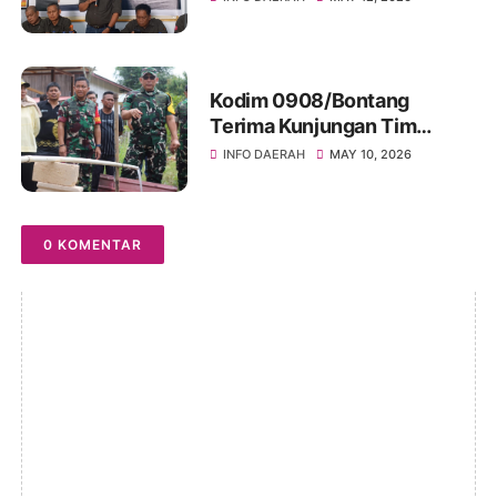
Tahunan 2024: "Sukses
Dimulai dari Tindakan!"
Kodim 0908/Bontang
Terima Kunjungan Tim
Wasev TMMD Ke-128 Tahun
INFO DAERAH
MAY 10, 2026
2026
0 KOMENTAR