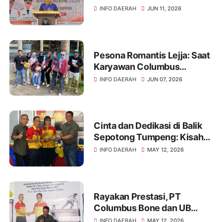
Basis Pembangunan
INFO DAERAH
JUN 11, 2026
Soppeng
Pesona Romantis Lejja: Saat
Karyawan Columbus
Soppeng Menenun
INFO DAERAH
JUN 07, 2026
Kebersamaan di Tengah
Hangatnya Sumber Mata Air
Cinta dan Dedikasi di Balik
Sepotong Tumpeng: Kisah
Manis Columbus Soppeng &
INFO DAERAH
MAY 12, 2026
Tator di Bone
Rayakan Prestasi, PT
Columbus Bone dan UB
Parepare Bagikan Bonus
INFO DAERAH
MAY 12, 2026