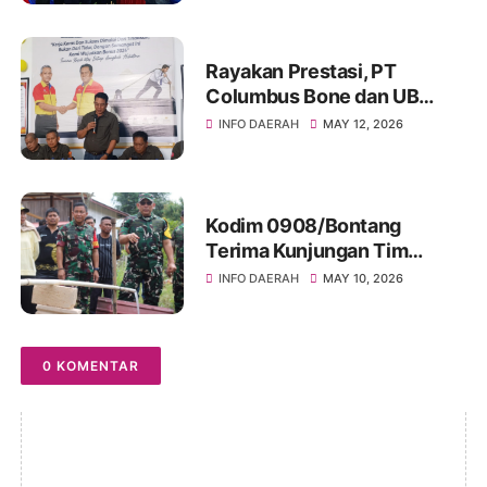
Rayakan Prestasi, PT
Columbus Bone dan UB
Parepare Bagikan Bonus
INFO DAERAH
MAY 12, 2026
Tahunan 2024: "Sukses
Dimulai dari Tindakan!"
Kodim 0908/Bontang
Terima Kunjungan Tim
Wasev TMMD Ke-128 Tahun
INFO DAERAH
MAY 10, 2026
2026
0 KOMENTAR