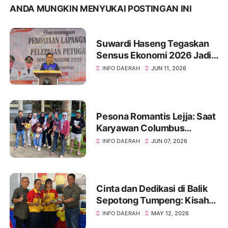
ANDA MUNGKIN MENYUKAI POSTINGAN INI
Suwardi Haseng Tegaskan
Sensus Ekonomi 2026 Jadi
Basis Pembangunan
INFO DAERAH
JUN 11, 2026
Soppeng
Pesona Romantis Lejja: Saat
Karyawan Columbus
Soppeng Menenun
INFO DAERAH
JUN 07, 2026
Kebersamaan di Tengah
Hangatnya Sumber Mata Air
Cinta dan Dedikasi di Balik
Sepotong Tumpeng: Kisah
Manis Columbus Soppeng &
INFO DAERAH
MAY 12, 2026
Tator di Bone