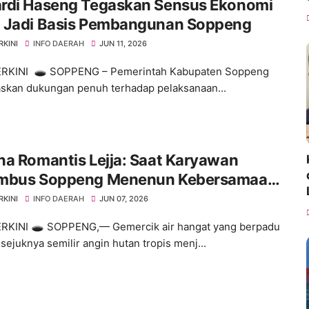
rdi Haseng Tegaskan Sensus Ekonomi
 Jadi Basis Pembangunan Soppeng
RKINI
INFO DAERAH
JUN 11, 2026
ERKINI 🕳️ SOPPENG – Pemerintah Kabupaten Soppeng
kan dukungan penuh terhadap pelaksanaan...
a Romantis Lejja: Saat Karyawan
mbus Soppeng Menenun Kebersamaan
engah Hangatnya Sumber Mata Air
RKINI
INFO DAERAH
JUN 07, 2026
RKINI 🕳️ ​SOPPENG,— Gemercik air hangat yang berpadu
sejuknya semilir angin hutan tropis menj...