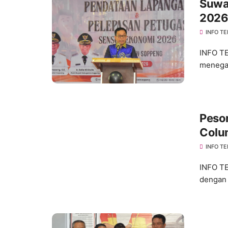
Suwa
2026
INFO TE
INFO T
menegas
Peson
Colu
di T
INFO TE
INFO TE
dengan 