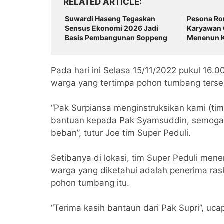
RELATED ARTICLE
Suwardi Haseng Tegaskan
Pesona Rom
Sensus Ekonomi 2026 Jadi
Karyawan
Basis Pembangunan Soppeng
Menenun K
Tengah Ha
Mata Air
Pada hari ini Selasa 15/11/2022 pukul 16.0
warga yang tertimpa pohon tumbang terse
“Pak Surpiansa menginstruksikan kami (t
bantuan kepada Pak Syamsuddin, semoga b
beban”, tutur Joe tim Super Peduli.
Setibanya di lokasi, tim Super Peduli m
warga yang diketahui adalah penerima rask
pohon tumbang itu.
“Terima kasih bantaun dari Pak Supri”, uc