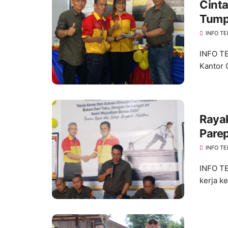
Cinta
Tump
Tator
INFO TE
INFO TE
Kantor 
Raya
Pare
"Suks
INFO TE
INFO TE
kerja k