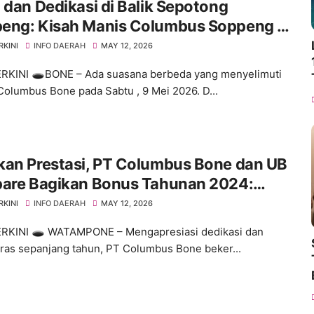
 dan Dedikasi di Balik Sepotong
eng: Kisah Manis Columbus Soppeng &
 di Bone
RKINI
INFO DAERAH
MAY 12, 2026
RKINI 🕳️​BONE – Ada suasana berbeda yang menyelimuti
Columbus Bone pada Sabtu , 9 Mei 2026. D...
kan Prestasi, PT Columbus Bone dan UB
pare Bagikan Bonus Tahunan 2024:
es Dimulai dari Tindakan!"
RKINI
INFO DAERAH
MAY 12, 2026
RKINI 🕳️ ​WATAMPONE – Mengapresiasi dedikasi dan
eras sepanjang tahun, PT Columbus Bone beker...