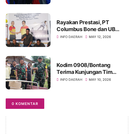
Tator di Bone
Rayakan Prestasi, PT
Columbus Bone dan UB
Parepare Bagikan Bonus
INFO DAERAH
MAY 12, 2026
Tahunan 2024: "Sukses
Dimulai dari Tindakan!"
Kodim 0908/Bontang
Terima Kunjungan Tim
Wasev TMMD Ke-128 Tahun
INFO DAERAH
MAY 10, 2026
2026
0 KOMENTAR