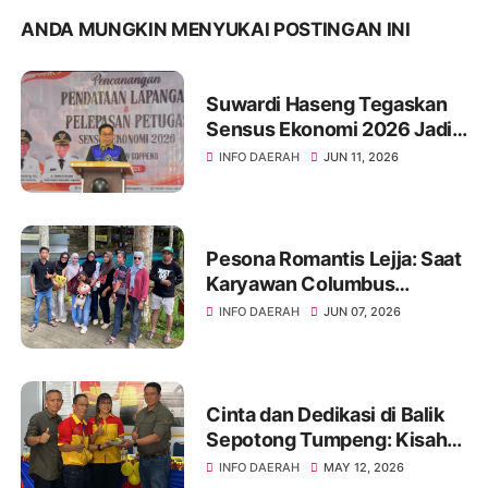
ANDA MUNGKIN MENYUKAI POSTINGAN INI
Suwardi Haseng Tegaskan
Sensus Ekonomi 2026 Jadi
Basis Pembangunan
INFO DAERAH
JUN 11, 2026
Soppeng
Pesona Romantis Lejja: Saat
Karyawan Columbus
Soppeng Menenun
INFO DAERAH
JUN 07, 2026
Kebersamaan di Tengah
Hangatnya Sumber Mata Air
Cinta dan Dedikasi di Balik
Sepotong Tumpeng: Kisah
Manis Columbus Soppeng &
INFO DAERAH
MAY 12, 2026