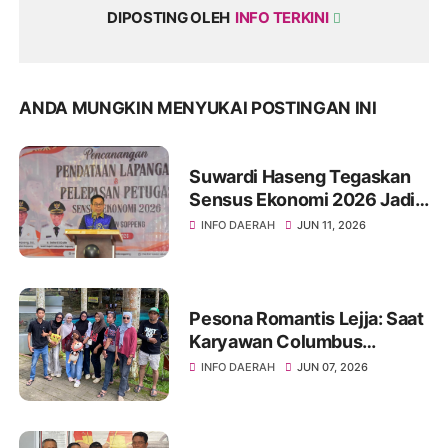
DIPOSTING OLEH
INFO TERKINI
ANDA MUNGKIN MENYUKAI POSTINGAN INI
Suwardi Haseng Tegaskan
Sensus Ekonomi 2026 Jadi
Basis Pembangunan
INFO DAERAH
JUN 11, 2026
Soppeng
Pesona Romantis Lejja: Saat
Karyawan Columbus
Soppeng Menenun
INFO DAERAH
JUN 07, 2026
Kebersamaan di Tengah
Hangatnya Sumber Mata Air