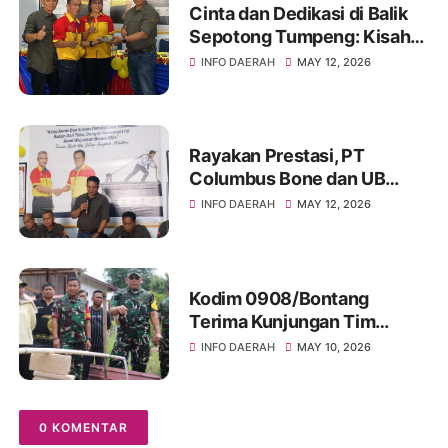
Cinta dan Dedikasi di Balik
Sepotong Tumpeng: Kisah
Manis Columbus Soppeng &
INFO DAERAH
MAY 12, 2026
Tator di Bone
Rayakan Prestasi, PT
Columbus Bone dan UB
Parepare Bagikan Bonus
INFO DAERAH
MAY 12, 2026
Tahunan 2024: "Sukses
Dimulai dari Tindakan!"
Kodim 0908/Bontang
Terima Kunjungan Tim
Wasev TMMD Ke-128 Tahun
INFO DAERAH
MAY 10, 2026
2026
0 KOMENTAR