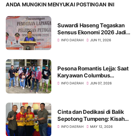
ANDA MUNGKIN MENYUKAI POSTINGAN INI
Suwardi Haseng Tegaskan
Sensus Ekonomi 2026 Jadi
Basis Pembangunan
INFO DAERAH
JUN 11, 2026
Soppeng
Pesona Romantis Lejja: Saat
Karyawan Columbus
Soppeng Menenun
INFO DAERAH
JUN 07, 2026
Kebersamaan di Tengah
Hangatnya Sumber Mata Air
Cinta dan Dedikasi di Balik
Sepotong Tumpeng: Kisah
Manis Columbus Soppeng &
INFO DAERAH
MAY 12, 2026
Tator di Bone